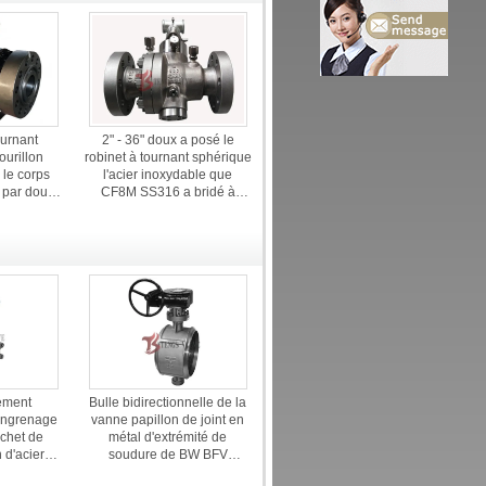
ournant
2" - 36" doux a posé le
ourillon
robinet à tournant sphérique
 le corps
l'acier inoxydable que
 par doux
CF8M SS316 a bridé à
 bridé RTJ
CL600LB Q47F
tement
Bulle bidirectionnelle de la
engrenage
vanne papillon de joint en
chet de
métal d'extrémité de
 d'acier
soudure de BW BFV
èrent le
fortement coupée