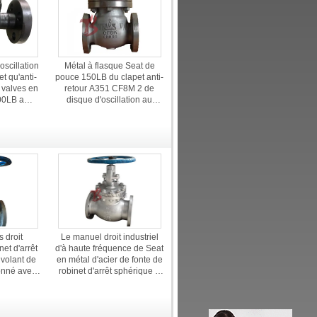
scillation
Métal à flasque Seat de
et qu'anti-
pouce 150LB du clapet anti-
s valves en
retour A351 CF8M 2 de
900LB a
disque d'oscillation au
pe H44 de
calibre
 droit
Le manuel droit industriel
net d'arrêt
d'à haute fréquence de Seat
volant de
en métal d'acier de fonte de
nné avec
robinet d'arrêt sphérique a
actionné 150LB J40H