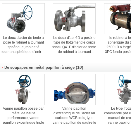
Le doux d'acier de fonte a
Le doux d'api 6D a posé le
le robinet à t
posé le robinet à tournant
type de flottement le corps
sphérique du t
sphérique, robinet à
fendu Q41F d'acier de fonte
2500LB a forgé
tournant sphérique d'entrée
de robinet à tournant
3PC fendu posé
de côté d'api 6D 2 pouces -
sphérique d'entrée latérale
de l'acier A105 a
36 pouces
(10)
De soupapes en métal papillon à siège
Vanne papillon posée par
Vanne papillon
Le type frot
métal de haute
d'excentrique de l'acier au
commandé par 
performance, vanne
carbone WCB trois, type
manuel de cro
papillon excentrique triple
vanne papillon de gaufrette
vanne papillon
inoxydable lib