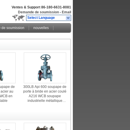
Ventes & Support
86-180-6631-8081
Demande de soumission
-
Email
Select Language
de soumission
nouvelles
upape de
300LB Api 600 soupape de
 acier au
porte à bride en acier coulé
 WCB en
A216 WCB soupape
dable
industrielle métallique
DN100