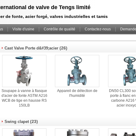
ternational de valve de Tengs limité
er de fonte, acier forgé, valves industrielles et tamis
us
Visite d'usine
Contrôle de qualité
Contactez-nous
Demande 
(26)
Cast Valve Porte d&#39;acier
Soupape à vanne à flasque
Appareil de détection de
DN50 CL300 so
d'acier de fonte ASTM A216
l'humidité
porte à flanc en
WCB de tige en hausse RS
carbone A216
150LB
acier inoxy
(23)
Swing clapet