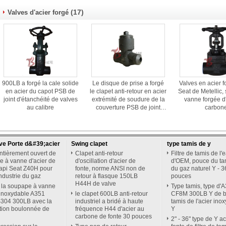
cacheta
(17)
Valves d'acier forgé
900LB a forgé la cale solide
Le disque de prise a forgé
Valves en acier f
en acier du capot PSB de
le clapet anti-retour en acier
Seat de Metellic
joint d'étanchéité de valves
extrémité de soudure de la
vanne forgée d
au calibre
couverture PSB de joint
carbon
d'étanchéité de 3/4 pouce
2500LB A105N
ve Porte d&#39;acier
Swing clapet
type tamis de y
ntièrement ouvert de
Clapet anti-retour
Filtre de tamis de l'
 à vanne d'acier de
d'oscillation d'acier de
d'OEM, pouce du ta
'api Seat Z40H pour
fonte, norme ANSI non de
du gaz naturel Y - 3
industrie du gaz
retour à flasque 150LB
pouces
H44H de valve
 la soupape à vanne
Type tamis, type d'
 inoxydable A351
le clapet 600LB anti-retour
CF8M 300LB Y de b
304 300LB avec la
industriel a bridé à haute
tamis de l'acier ino
tion boulonnée de
fréquence H44 d'acier au
Y
carbone de fonte 30 pouces
2" - 36" type de Y ac