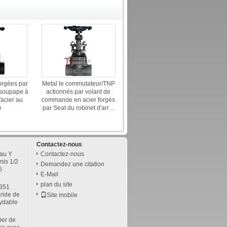
ge
orgées par
Metal le commutateur/TNP
, soupape à
actionnés par volant de
'acier au
commande en acier forgés
e
par Seat du robinet d'arrêt
sphérique J11H CL800
Contactez-nous
eau Y
Contactez-nous
mis 1/2
Demandez une citation
6
E-Mail
plan du site
A351
ride de
Site mobile
xydable
ier de