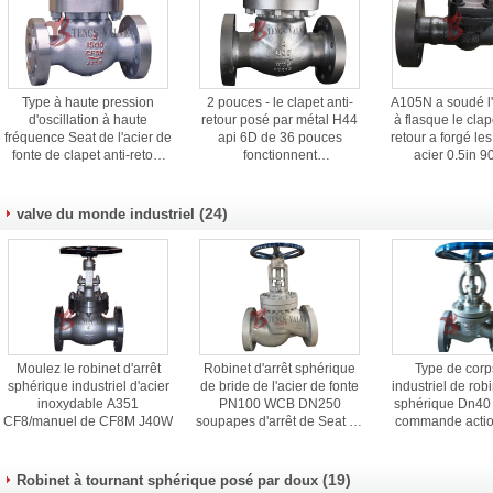
Type à haute pression
2 pouces - le clapet anti-
A105N a soudé l'o
d'oscillation à haute
retour posé par métal H44
à flasque le clap
fréquence Seat de l'acier de
api 6D de 36 pouces
retour a forgé le
fonte de clapet anti-retour
fonctionnent
acier 0.5in 
1500LB avec la couverture
automatiquement
boulonné le ty
boulonnée
capot
(24)
valve du monde industriel
Moulez le robinet d'arrêt
Robinet d'arrêt sphérique
Type de corps
sphérique industriel d'acier
de bride de l'acier de fonte
industriel de robi
inoxydable A351
PN100 WCB DN250
sphérique Dn40 
CF8/manuel de CF8M J40W
soupapes d'arrêt de Seat en
commande actio
métal de 10 pouces
l'OEM
(19)
Robinet à tournant sphérique posé par doux