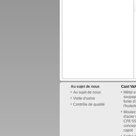
Au sujet de nous
Cast Val
Au sujet de nous
Métal e
soupape
Visite d'usine
fonte d
Contrôle de qualité
l'huile/
Moulez
d'acier
CF8 SS
concep
capot