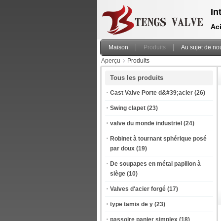
In
Aci
Maison
Produits
Au sujet de no
Aperçu
Produits
Tous les produits
Cast Valve Porte d&#39;acier
(26)
Swing clapet
(23)
valve du monde industriel
(24)
Robinet à tournant sphérique posé
par doux
(19)
De soupapes en métal papillon à
siège
(10)
Valves d'acier forgé
(17)
type tamis de y
(23)
passoire panier simplex
(18)