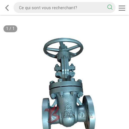
1
/
1