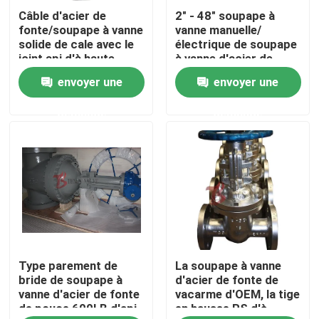
Câble d'acier de
2" - 48" soupape à
fonte/soupape à vanne
vanne manuelle/
Visite d'usine
solide de cale avec le
électrique de soupape
joint api d'à haute
à vanne d'acier de
fréquence de clapet
fonte de la classe 150,
envoyer une
envoyer une
Contrôle de qualité
de dérivation/norme
DIN
demande
demande
Contactez-nous
nouvelles
Demandez une citation
Type parement de
La soupape à vanne
Cast Valve Porte d'acier
bride de soupape à
d'acier de fonte de
vanne d'acier de fonte
vacarme d'OEM, la tige
de pouce 600LB d'api
en hausse RS d'à
Swing clapet