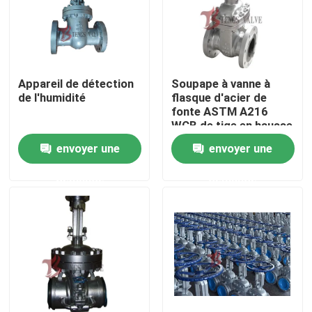
Appareil de détection
Soupape à vanne à
de l'humidité
flasque d'acier de
fonte ASTM A216
WCB de tige en hausse
RS 150LB
envoyer une
envoyer une
demande
demande
Maison
Produits
Au sujet de nous