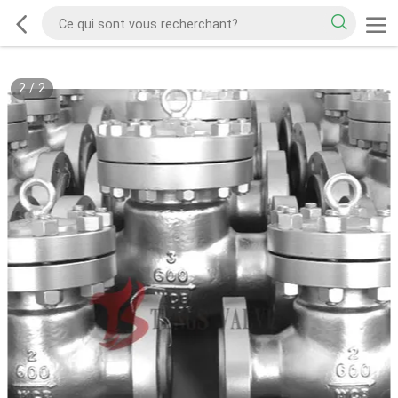
2
/
2