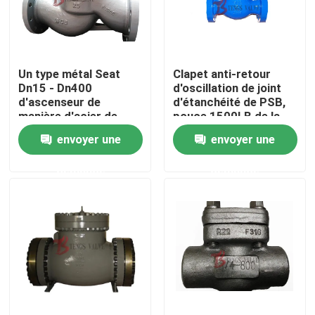
Visite d'usine
Un type métal Seat
Clapet anti-retour
Contrôle de qualité
Dn15 - Dn400
d'oscillation de joint
d'ascenseur de
d'étanchéité de PSB,
manière d'acier de
pouce 1500LB de la
Contactez-nous
fonte de vacarme de
valve 3 de retour
envoyer une
envoyer une
clapet anti-retour
d'oscillation de WCB
non
demande
demande
nouvelles
Demandez une citation
Cast Valve Porte d'acier
Swing clapet