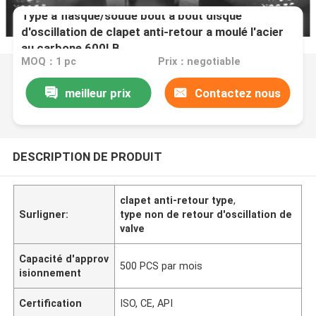
Type à flasque/soudé bout à bout disque
d'oscillation de clapet anti-retour a moulé l'acier
au carbone 600LB
MOQ：1 pc
Prix：negotiable
meilleur prix
Contactez nous
DESCRIPTION DE PRODUIT
clapet anti-retour type
,
Surligner:
type non de retour d'oscillation de
valve
Capacité d'approv
500 PCS par mois
isionnement
Certification
ISO, CE, API