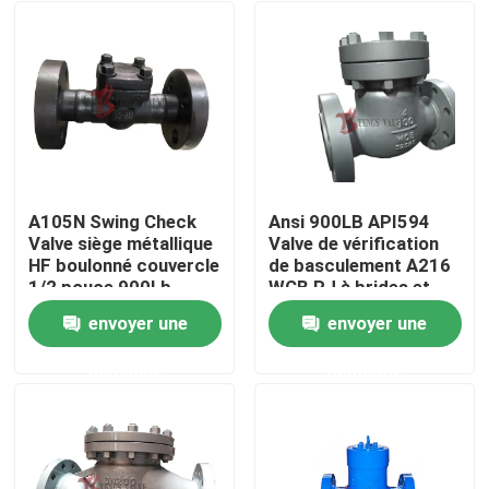
A105N Swing Check
Ansi 900LB API594
Valve siège métallique
Valve de vérification
HF boulonné couvercle
de basculement A216
1/2 pouce 900Lb
WCB RJ à brides et
Flanged Forged Valve
extrémités B.C.
envoyer une
envoyer une
NRV
Maison
demande
demande
Produits
Au sujet de nous