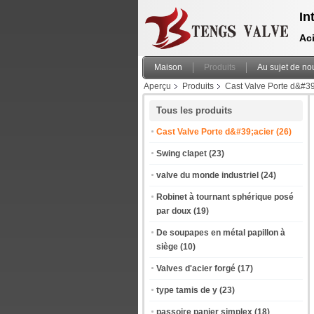
In
Aci
Maison
Produits
Au sujet de no
Aperçu
Produits
Cast Valve Porte d&#39
engrenage
Tous les produits
Cast Valve Porte d&#39;acier
(26)
Swing clapet
(23)
valve du monde industriel
(24)
Robinet à tournant sphérique posé
par doux
(19)
De soupapes en métal papillon à
siège
(10)
Valves d'acier forgé
(17)
type tamis de y
(23)
passoire panier simplex
(18)