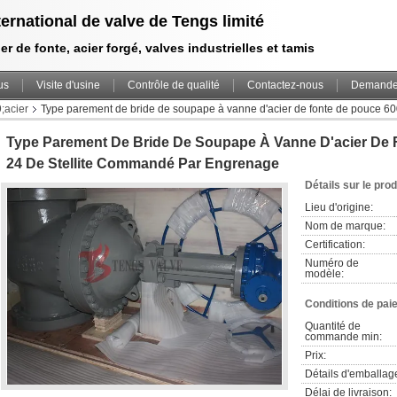
ternational de valve de Tengs limité
er de fonte, acier forgé, valves industrielles et tamis
us
Visite d'usine
Contrôle de qualité
Contactez-nous
Demande 
;acier
Type parement de bride de soupape à vanne d'acier de fonte de pouce 60
Type Parement De Bride De Soupape À Vanne D'acier De 
24 De Stellite Commandé Par Engrenage
Détails sur le prod
Lieu d'origine:
Nom de marque:
Certification:
Numéro de 
modèle:
Conditions de pai
Quantité de 
commande min:
Prix:
Détails d'emballag
Délai de livraison: