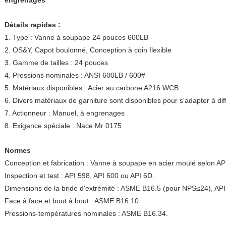
engrenages
Détails rapides :
1. Type : Vanne à soupape 24 pouces 600LB
2. OS&Y, Capot boulonné, Conception à coin flexible
3. Gamme de tailles : 24 pouces
4. Pressions nominales : ANSI 600LB / 600#
5. Matériaux disponibles : Acier au carbone A216 WCB
6. Divers matériaux de garniture sont disponibles pour s'adapter à dif
7. Actionneur : Manuel, à engrenages
8. Exigence spéciale : Nace Mr 0175
Normes
Conception et fabrication : Vanne à soupape en acier moulé selon AP
Inspection et test : API 598, API 600 ou API 6D.
Dimensions de la bride d'extrémité : ASME B16.5 (pour NPS≤24), AP
Face à face et bout à bout : ASME B16.10.
Pressions-températures nominales : ASME B16.34.