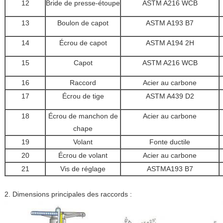
12
Bride de presse-étoupe
ASTM A216 WCB
13
Boulon de capot
ASTM A193 B7
14
Écrou de capot
ASTM A194 2H
15
Capot
ASTM A216 WCB
16
Raccord
Acier au carbone
17
Écrou de tige
ASTM A439 D2
18
Écrou de manchon de
Acier au carbone
chape
19
Volant
Fonte ductile
20
Écrou de volant
Acier au carbone
21
Vis de réglage
ASTMA193 B7
2. Dimensions principales des raccords :