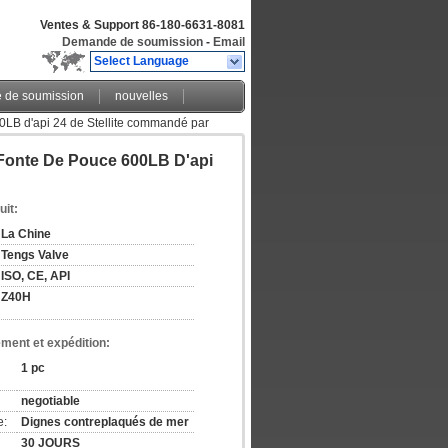
Ventes & Support
86-180-6631-8081
Demande de soumission
-
Email
Select Language
de soumission
nouvelles
0LB d'api 24 de Stellite commandé par
Fonte De Pouce 600LB D'api
uit:
La Chine
Tengs Valve
ISO, CE, API
Z40H
ement et expédition:
1 pc
negotiable
e:
Dignes contreplaqués de mer
30 JOURS