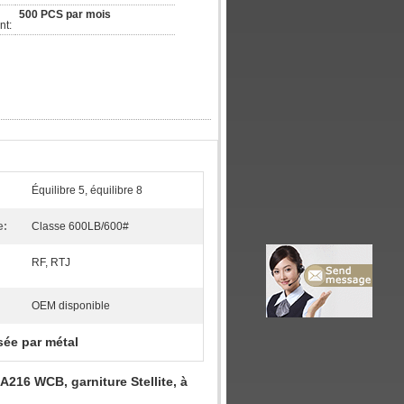
500 PCS par mois
nt:
Équilibre 5, équilibre 8
e:
Classe 600LB/600#
RF, RTJ
OEM disponible
ée par métal
216 WCB, garniture Stellite, à