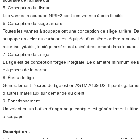
soudage de l'alliage dur.
5. Conception du disque
Les vannes à soupape NPS≥2 sont des vannes à coin flexible.
6. Conception du siège arrière
Toutes les vannes à soupape ont une conception de siège arrière. Dan
soupape en acier au carbone est équipée d'un siège arrière renouve
acier inoxydable, le siège arrière est usiné directement dans le capo
7. Conception de la tige
La tige est de conception forgée intégrale. Le diamètre minimum de l
exigences de la norme.
8. Écrou de tige
Généralement, l'écrou de tige est en ASTM A439 D2. Il peut également
d'autres matériaux sur demande du client.
9. Fonctionnement
Un volant ou un boîtier d'engrenage conique est généralement utilis
à soupape.
Description :