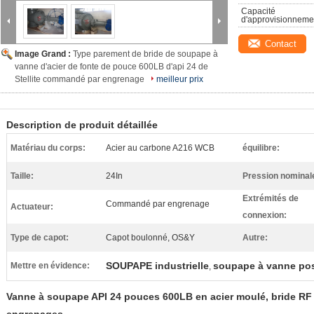
Capacité 
d'approvisionneme
Contact
Image Grand :
Type parement de bride de soupape à
vanne d'acier de fonte de pouce 600LB d'api 24 de
Stellite commandé par engrenage
meilleur prix
Description de produit détaillée
Matériau du corps:
Acier au carbone A216 WCB
équilibre:
Taille:
24In
Pression nominal
Extrémités de
Commandé par engrenage
Actuateur:
connexion:
Type de capot:
Capot boulonné, OS&Y
Autre:
SOUPAPE industrielle
soupape à vanne pos
Mettre en évidence:
,
Vanne à soupape API 24 pouces 600LB en acier moulé, bride RF A