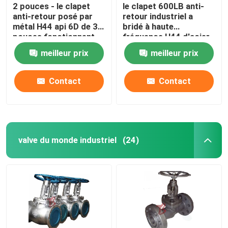
2 pouces - le clapet
le clapet 600LB anti-
anti-retour posé par
retour industriel a
métal H44 api 6D de 36
bridé à haute
pouces fonctionnent
fréquence H44 d'acier
automatiquement
au carbone de fonte 30
meilleur prix
meilleur prix
pouces
Contact
Contact
valve du monde industriel
(24)