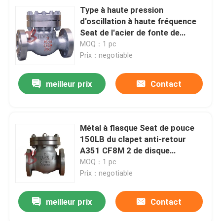
Type à haute pression
d'oscillation à haute fréquence
Seat de l'acier de fonte de
clapet anti-retour 1500LB avec
MOQ：1 pc
la couverture boulonnée
Prix：negotiable
meilleur prix
Contact
Métal à flasque Seat de pouce
150LB du clapet anti-retour
A351 CF8M 2 de disque
d'oscillation au calibre
MOQ：1 pc
Prix：negotiable
meilleur prix
Contact