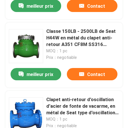
meilleur prix
Contact
Classe 150LB - 2500LB de Seat
H44W en métal du clapet anti-
retour A351 CF8M SS316
d'oscillation de solides solubles
MOQ：1 pc
Prix：negotiable
meilleur prix
Contact
Maison
Clapet anti-retour d'oscillation
d'acier de fonte de vacarme, en
Produits
métal de Seat type d'oscillation
de valve de retour non
MOQ：1 pc
Au sujet de nous
Prix：negotiable