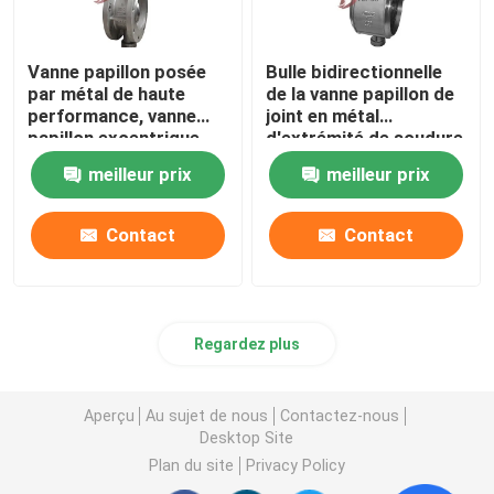
Vanne papillon posée
Bulle bidirectionnelle
par métal de haute
de la vanne papillon de
performance, vanne
joint en métal
papillon excentrique
d'extrémité de soudure
triple
de BW BFV fortement
meilleur prix
meilleur prix
coupée
Contact
Contact
Regardez plus
Aperçu
Au sujet de nous
Contactez-nous
Desktop Site
Plan du site
Privacy Policy