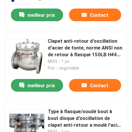
meilleur prix
Contact
Visite d'usine
Contrôle de qualité
Clapet anti-retour d'oscillation
d'acier de fonte, norme ANSI non
Contactez-nous
de retour à flasque 150LB H44H
de valve
MOQ：1 pc
Prix：negotiable
nouvelles
meilleur prix
Contact
Demandez une citation
Cast Valve Porte d'acier
Type à flasque/soudé bout à
bout disque d'oscillation de
clapet anti-retour a moulé l'acier
Swing clapet
au carbone 600LB
MOQ：1 pc