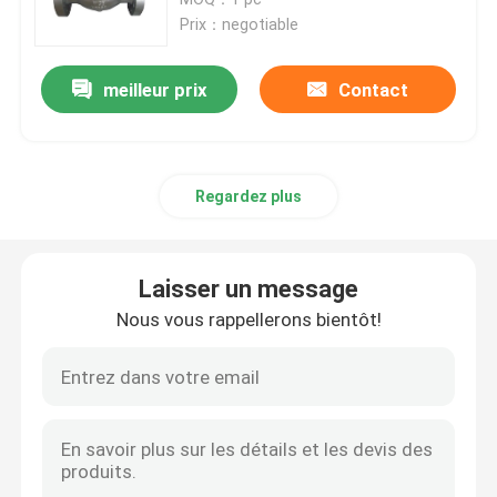
Prix：negotiable
valve du monde industriel
meilleur prix
Contact
Robinet à tournant sphérique posé par doux
Regardez plus
De soupapes en métal papillon à siège
Valves d'acier forgé
Laisser un message
Nous vous rappellerons bientôt!
type tamis de y
passoire panier simplex
Type tamis de T