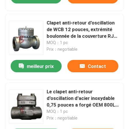
Clapet anti-retour d'oscillation
de WCB 12 pouces, extrémité
boulonnée de la couverture RJ
de clapet anti-retour d'acier de
MOQ：1 pc
fonte
Prix：negotiable
meilleur prix
Contact
Le clapet anti-retour
d'oscillation d'acier inoxydable
0,75 pouces a forgé OEM 800LB
disponible
MOQ：1 pc
Prix：negotiable