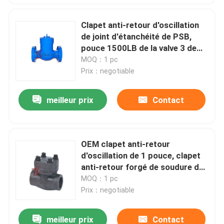
Clapet anti-retour d'oscillation
de joint d'étanchéité de PSB,
pouce 1500LB de la valve 3 de
retour d'oscillation de WCB non
MOQ：1 pc
Prix：negotiable
meilleur prix
Contact
OEM clapet anti-retour
d'oscillation de 1 pouce, clapet
anti-retour forgé de soudure de
prise d'acier au carbone
MOQ：1 pc
Prix：negotiable
meilleur prix
Contact