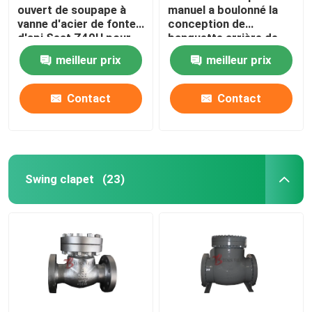
ouvert de soupape à
manuel a boulonné la
vanne d'acier de fonte
conception de
d'api Seat Z40H pour
banquette arrière de
l'huile/industrie du gaz
soupape à vanne de
meilleur prix
meilleur prix
capot rf/BW
Contact
Contact
Swing clapet
(23)