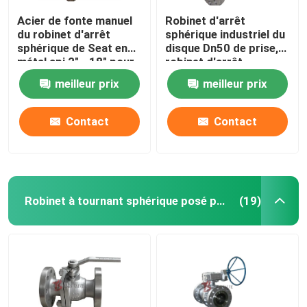
Acier de fonte manuel
Robinet d'arrêt
du robinet d'arrêt
sphérique industriel du
sphérique de Seat en
disque Dn50 de prise,
métal api 2" - 18" pour
robinet d'arrêt
l'écoulement de
sphérique à flasque
meilleur prix
meilleur prix
réglementation
d'acier au carbone
d'extrémité de RTJ
Contact
Contact
Robinet à tournant sphérique posé par doux
(19)