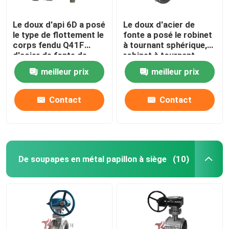
Le doux d'api 6D a posé
Le doux d'acier de
le type de flottement le
fonte a posé le robinet
corps fendu Q41F
à tournant sphérique,
d'acier de fonte de
robinet à tournant
robinet à tournant
sphérique d'entrée de
meilleur prix
meilleur prix
sphérique d'entrée
côté d'api 6D 2 pouces
latérale
- 36 pouces
Contact
Contact
De soupapes en métal papillon à siège
(10)