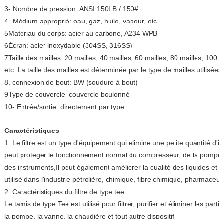
3- Nombre de pression: ANSI 150LB / 150#
4- Médium approprié: eau, gaz, huile, vapeur, etc.
5Matériau du corps: acier au carbone, A234 WPB
6Écran: acier inoxydable (304SS, 316SS)
7Taille des mailles: 20 mailles, 40 mailles, 60 mailles, 80 mailles, 100
etc. La taille des mailles est déterminée par le type de mailles utilisée
8. connexion de bout: BW (soudure à bout)
9Type de couvercle: couvercle boulonné
10- Entrée/sortie: directement par type
Caractéristiques
1. Le filtre est un type d'équipement qui élimine une petite quantité d'
peut protéger le fonctionnement normal du compresseur, de la pompe
des instruments,Il peut également améliorer la qualité des liquides et
utilisé dans l'industrie pétrolière, chimique, fibre chimique, pharmaceu
2. Caractéristiques du filtre de type tee
Le tamis de type Tee est utilisé pour filtrer, purifier et éliminer les p
la pompe, la vanne, la chaudière et tout autre dispositif.