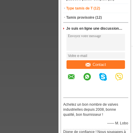
Type tamis de T
(12)
Tamis provisoire
(12)
Je suis en ligne une discussion en ligne
Contact
Achetez un bon nombre de valves
industrielles depuis 2008, bonne
qualité, bon fournisseur !
—— M. Lobo
Digne de confiance ! Nous soupapes à