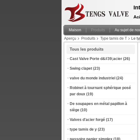
In
Aci
Maison
Produits
Au sujet de no
Aperçu
Produits
Type tamis de T
Le ty
Tous les produits
Cast Valve Porte d&#39;acier
(26)
Swing clapet
(23)
valve du monde industriel
(24)
Robinet à tournant sphérique posé
par doux
(19)
De soupapes en métal papillon à
siège
(10)
Valves d'acier forgé
(17)
type tamis de y
(23)
passoire panier simplex
(18)