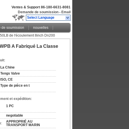
Ventes & Support
86-180-6631-8081
Demande de soumission
-
Email
Select Language
de soumission
nouvelles
e 150LB de l'écoulement 8inch Dn200
 WPB A Fabriqué La Classe
uit:
La Chine
Tengs Valve
ISO, CE
Type de pièce en t
ement et expédition:
1 PC
negotiable
APPROPRIÉ AU 
e:
TRANSPORT MARIN