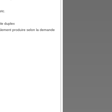
etc.
ble duplex
alement produire selon la demande