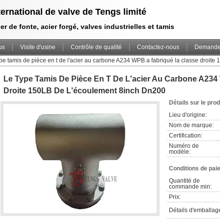
ternational de valve de Tengs limité
er de fonte, acier forgé, valves industrielles et tamis
us
Visite d'usine
Contrôle de qualité
Contactez-nous
Demande 
pe tamis de pièce en t de l'acier au carbone A234 WPB a fabriqué la classe droit
Le Type Tamis De Pièce En T De L'acier Au Carbone A234
Droite 150LB De L'écoulement 8inch Dn200
Détails sur le prod
Lieu d'origine:
Nom de marque:
Certification:
Numéro de 
modèle:
Conditions de pai
Quantité de 
commande min:
Prix:
Détails d'emballag