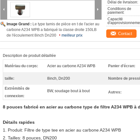
Délai de livraison:
Conditions de 
paiement:
Capacité 
d'approvisionneme
Image Grand :
Le type tamis de pièce en t de l'acier au
carbone A234 WPB a fabriqué la classe droite 150LB
Contact
de l'écoulement 8inch Dn200
meilleur prix
Description de produit détaillée
Matériau du corps:
Acier au carbone A234 WPB
Panier d'écran:
taille:
8inch, Dn200
Nombre de pressi
Extrémités de
BW, soudage bout à bout
Autres:
connexion:
8 pouces fabricé en acier au carbone type de filtre A234 WPB à 
Détails rapides
1. Produit: Filtre de type tee en acier au carbone A234 WPB
2. Tailles: 8 pouces, DN200