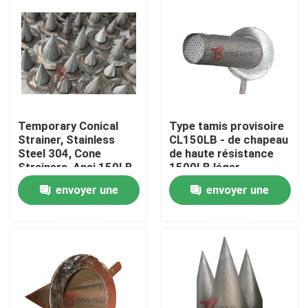
Temporary Conical
Type tamis provisoire
Strainer, Stainless
CL150LB - de chapeau
Steel 304, Cone
de haute résistance
Strainers, Ansi 150LB,
1500LB léger
300LB, 600LB
envoyer une
envoyer une
Maison
demande
demande
Produits
Au sujet de nous