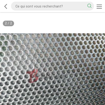
2
/
2