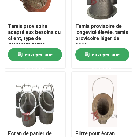
Visite d'usine
Tamis provisoire
Tamis provisoire de
adapté aux besoins du
longévité élevée, tamis
Contrôle de qualité
client, type de
provisoire léger de
gaufrette tamis
cône
conique provisoire
envoyer une
envoyer une
Contactez-nous
pour des pompes
demande
demande
nouvelles
Demandez une citation
Cast Valve Porte d'acier
Écran de panier de
Filtre pour écran
Swing clapet