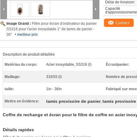
Délai de livraison:
Capacité 
d'approvisionneme
Contact
Image Grand :
Filtre pour écran d'ordinateur du panier
SS316 pour l'acier inoxydable 1" de tamis de panier -
36"
meilleur prix
Description de produit détaillée
Matériau du corps:
Acier inoxydable, SS316 (l)
Écran/panier:
Maillage:
316SS (l)
Nombre de pressi
taille:
1in - 36in
Fabriqué sur mes
tamis provisoire de panier
tamis provisoire
Mettre en évidence:
,
Coffre de rechange et écran pour le filtre de coffre en acier in
Détails rapides