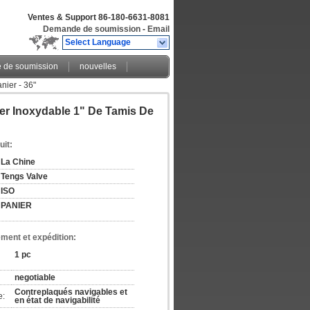
Ventes & Support
86-180-6631-8081
Demande de soumission
-
Email
Select Language
de soumission
nouvelles
nier - 36"
ier Inoxydable 1" De Tamis De
uit:
La Chine
Tengs Valve
ISO
PANIER
ement et expédition:
1 pc
negotiable
Contreplaqués navigables et 
e:
en état de navigabilité