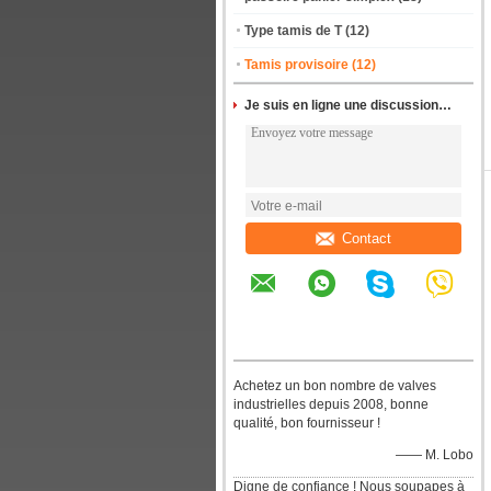
Type tamis de T
(12)
Tamis provisoire
(12)
Je suis en ligne une discussion en ligne
Contact
Achetez un bon nombre de valves
industrielles depuis 2008, bonne
qualité, bon fournisseur !
—— M. Lobo
Digne de confiance ! Nous soupapes à