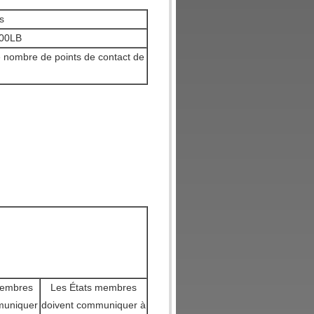
s
600LB
e nombre de points de contact de
membres
Les États membres
muniquer
doivent communiquer à