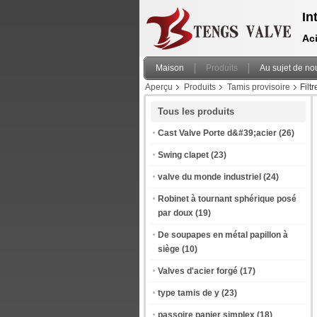
In
Aci
Maison
Produits
Au sujet de no
Aperçu
Produits
Tamis provisoire
Filt
Tous les produits
Cast Valve Porte d&#39;acier
(26)
Swing clapet
(23)
valve du monde industriel
(24)
Robinet à tournant sphérique posé
par doux
(19)
De soupapes en métal papillon à
siège
(10)
Valves d'acier forgé
(17)
type tamis de y
(23)
passoire panier simplex
(18)