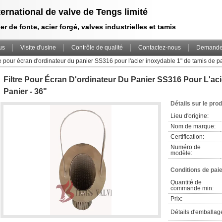
ternational de valve de Tengs limité
er de fonte, acier forgé, valves industrielles et tamis
us
Visite d'usine
Contrôle de qualité
Contactez-nous
Demande 
re pour écran d'ordinateur du panier SS316 pour l'acier inoxydable 1" de tamis de pa
Filtre Pour Écran D'ordinateur Du Panier SS316 Pour L'ac
Panier - 36"
Détails sur le prod
Lieu d'origine:
Nom de marque:
Certification:
Numéro de 
modèle:
Conditions de pai
Quantité de 
commande min:
Prix:
Détails d'emballag