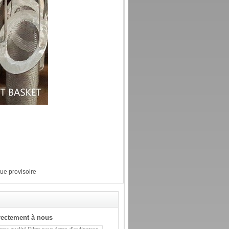
ue provisoire
rectement à nous