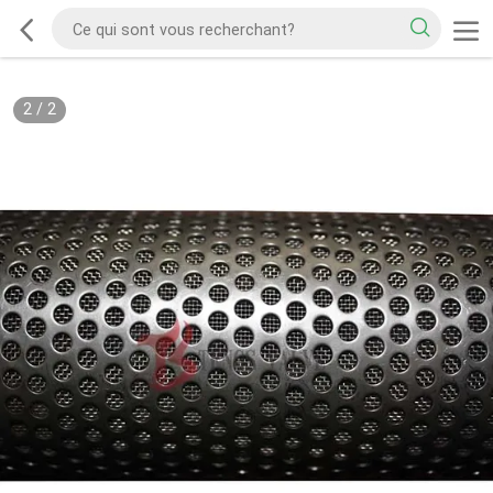
2
/
2