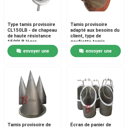
Visite d'usine
Type tamis provisoire
Tamis provisoire
CL150LB - de chapeau
adapté aux besoins du
Contrôle de qualité
de haute résistance
client, type de
1500LB léger
gaufrette tamis
conique provisoire
envoyer une
envoyer une
Contactez-nous
pour des pompes
demande
demande
nouvelles
Demandez une citation
Cast Valve Porte d'acier
Tamis provisoire de
Écran de panier de
Swing clapet