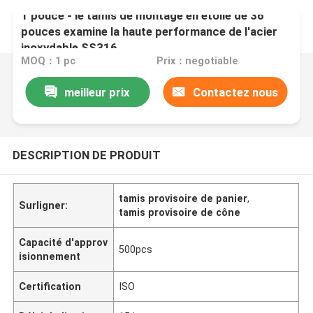
1 pouce - le tamis de montage en étoile de 36
pouces examine la haute performance de l'acier
inoxydable SS316
MOQ：1 pc
Prix：negotiable
meilleur prix
Contactez nous
DESCRIPTION DE PRODUIT
tamis provisoire de panier
,
Surligner:
tamis provisoire de cône
Capacité d'approv
500pcs
isionnement
Certification
ISO