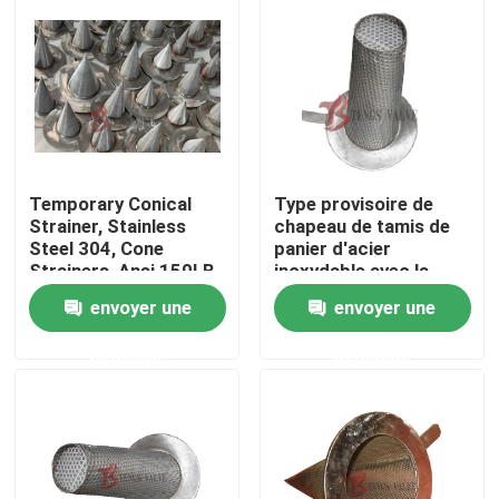
Temporary Conical
Type provisoire de
Strainer, Stainless
chapeau de tamis de
Steel 304, Cone
panier d'acier
Strainers, Ansi 150LB,
inoxydable avec la
300LB, 600LB
maille 150LB - 300LB
envoyer une
envoyer une
Maison
demande
demande
Produits
Au sujet de nous