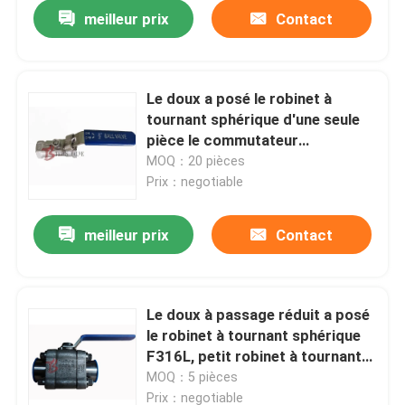
meilleur prix
Contact
Le doux a posé le robinet à
tournant sphérique d'une seule
pièce le commutateur
CF8M/SS316 d'A351/TNP 1000
MOQ：20 pièces
livres par pouce carré
Prix：negotiable
meilleur prix
Contact
Maison
Le doux à passage réduit a posé
le robinet à tournant sphérique
Produits
F316L, petit robinet à tournant
sphérique 800LB forgé
MOQ：5 pièces
Au sujet de nous
Prix：negotiable