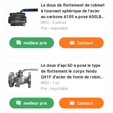
Le doux de flottement de robinet
à tournant sphérique de l'acier
au carbone A105 a posé 600LB
FB trois morceaux
MOQ：5 pièces
Prix：negotiable
meilleur prix
Contact
Le doux d'api 6D a posé le type
de flottement le corps fendu
Q41F d'acier de fonte de robinet
à tournant sphérique d'entrée
MOQ：1 pc
latérale
Prix：negotiable
meilleur prix
Contact