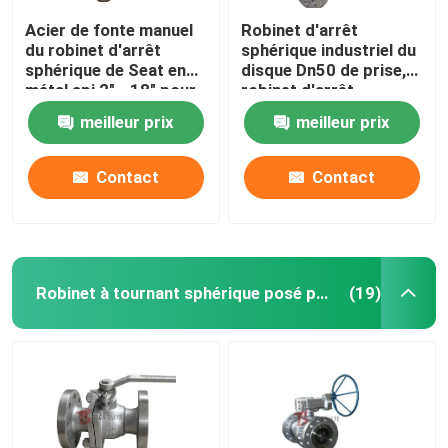
Acier de fonte manuel
Robinet d'arrêt
du robinet d'arrêt
sphérique industriel du
sphérique de Seat en
disque Dn50 de prise,
métal api 2" - 18" pour
robinet d'arrêt
l'écoulement de
sphérique à flasque
meilleur prix
meilleur prix
réglementation
d'acier au carbone
d'extrémité de RTJ
Contact
Contact
Robinet à tournant sphérique posé par doux
(19)