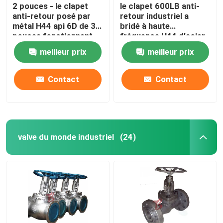
2 pouces - le clapet
le clapet 600LB anti-
anti-retour posé par
retour industriel a
métal H44 api 6D de 36
bridé à haute
pouces fonctionnent
fréquence H44 d'acier
automatiquement
au carbone de fonte 30
meilleur prix
meilleur prix
pouces
Contact
Contact
valve du monde industriel
(24)