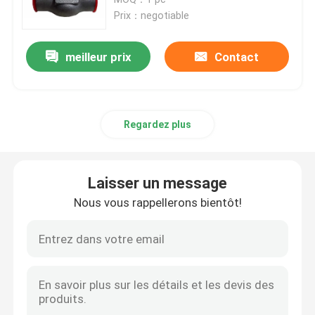
Prix：negotiable
valve du monde industriel
meilleur prix
Contact
Robinet à tournant sphérique posé par doux
Regardez plus
De soupapes en métal papillon à siège
Valves d'acier forgé
Laisser un message
Nous vous rappellerons bientôt!
type tamis de y
passoire panier simplex
Type tamis de T