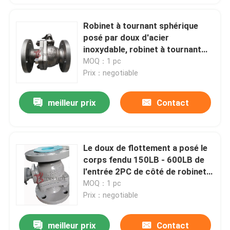
Robinet à tournant sphérique
posé par doux d'acier
inoxydable, robinet à tournant
sphérique manuel de CF8M FB
MOQ：1 pc
150LB
Prix：negotiable
meilleur prix
Contact
Le doux de flottement a posé le
corps fendu 150LB - 600LB de
l'entrée 2PC de côté de robinet à
tournant sphérique
MOQ：1 pc
Prix：negotiable
meilleur prix
Contact