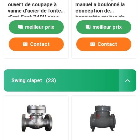
ouvert de soupape à
manuel a boulonné la
vanne d'acier de fonte
conception de
d'api Seat Z40H pour
banquette arrière de
l'huile/industrie du gaz
soupape à vanne de
meilleur prix
meilleur prix
capot rf/BW
Contact
Contact
Swing clapet
(23)