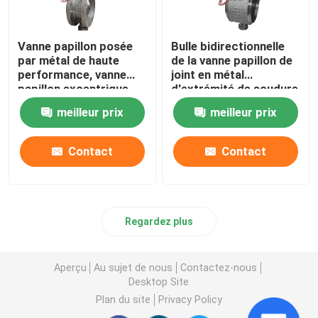
Vanne papillon posée
Bulle bidirectionnelle
par métal de haute
de la vanne papillon de
performance, vanne
joint en métal
papillon excentrique
d'extrémité de soudure
triple
de BW BFV fortement
meilleur prix
meilleur prix
coupée
Contact
Contact
Regardez plus
Aperçu
Au sujet de nous
Contactez-nous
Desktop Site
Plan du site
Privacy Policy