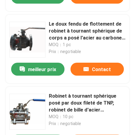
Le doux fendu de flottement de
robinet à tournant sphérique de
corps a posé l'acier au carbone
WCB 2PC 150LB
MOQ：1 pc
Prix：negotiable
meilleur prix
Contact
Robinet à tournant sphérique
posé par doux fileté de TNP,
robinet de bille d'acier
inoxydable de fonte 1000PSI
MOQ：10 pc
Prix：negotiable