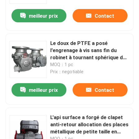
meilleur prix
Contact
Visite d'usine
Contrôle de qualité
Le doux de PTFE a posé
l'engrenage à vis sans fin du
Contactez-nous
robinet à tournant sphérique de
flottement de robinet à tournant
MOQ：1 pc
sphérique 150LB Q41F au
Prix：negotiable
nouvelles
calibre
meilleur prix
Contact
Demandez une citation
Cast Valve Porte d'acier
L'api surface a forgé de clapet
anti-retour allocation des places
métallique de petite taille en
Swing clapet
acier de commutateur/TNP
MOQ：1 pc