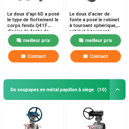
Le doux d'api 6D a posé
Le doux d'acier de
le type de flottement le
fonte a posé le robinet
corps fendu Q41F
à tournant sphérique,
d'acier de fonte de
robinet à tournant
robinet à tournant
sphérique d'entrée de
meilleur prix
meilleur prix
sphérique d'entrée
côté d'api 6D 2 pouces
latérale
- 36 pouces
Contact
Contact
De soupapes en métal papillon à siège
(10)