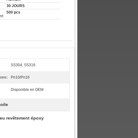
30 JOURS
500 pcs
nt:
SS304, SS316
ons:
Pn10/Pn16
Disponible en OEM
oile
bleu revêtement époxy