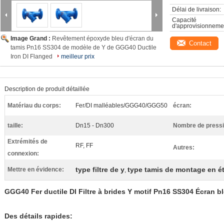
Délai de livraison:
Capacité 
d'approvisionneme
Image Grand :
Revêtement époxyde bleu d'écran du
Contact
tamis Pn16 SS304 de modèle de Y de GGG40 Ductile
Iron DI Flanged
meilleur prix
Description de produit détaillée
Matériau du corps:
Fer/DI malléables/GGG40/GGG50
écran:
taille:
Dn15 - Dn300
Nombre de pressi
Extrémités de
RF, FF
Autres:
connexion:
type filtre de y
type tamis de montage en ét
Mettre en évidence:
,
GGG40 Fer ductile DI Filtre à brides Y motif Pn16 SS304 Écran 
Des détails rapides: