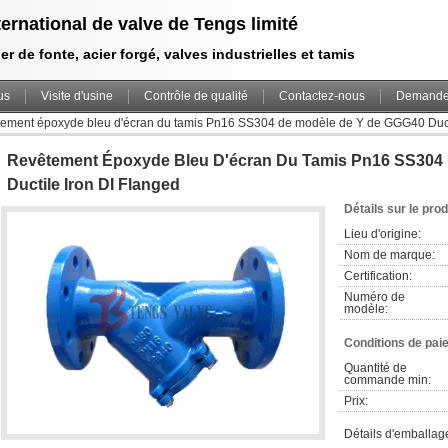
ternational de valve de Tengs limité
er de fonte, acier forgé, valves industrielles et tamis
us
Visite d'usine
Contrôle de qualité
Contactez-nous
Demande 
ement époxyde bleu d'écran du tamis Pn16 SS304 de modèle de Y de GGG40 Ducti
Revêtement Époxyde Bleu D'écran Du Tamis Pn16 SS304
Ductile Iron DI Flanged
Détails sur le prod
Lieu d'origine:
Nom de marque:
Certification:
Numéro de 
modèle:
Conditions de pai
Quantité de 
commande min:
Prix:
Détails d'emballag