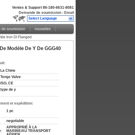
Ventes & Support
86-180-6631-8081
Demande de soumission
-
Email
Select Language
de soumission
nouvelles
le Iron DI Flanged
 De Modèle De Y De GGG40
uit:
La Chine
Tengs Valve
ISO, CE
type de y
ement et expédition:
1 pc
negotiable
APPROPRIÉ À LA 
e:
MARINE/AU TRANSPORT 
AÉRIEN