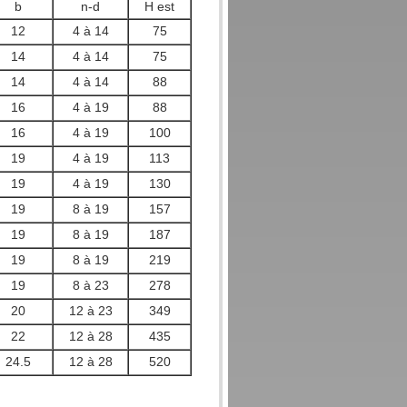
b
n-d
H est
12
4 à 14
75
14
4 à 14
75
14
4 à 14
88
16
4 à 19
88
16
4 à 19
100
19
4 à 19
113
19
4 à 19
130
19
8 à 19
157
19
8 à 19
187
19
8 à 19
219
19
8 à 23
278
20
12 à 23
349
22
12 à 28
435
24.5
12 à 28
520