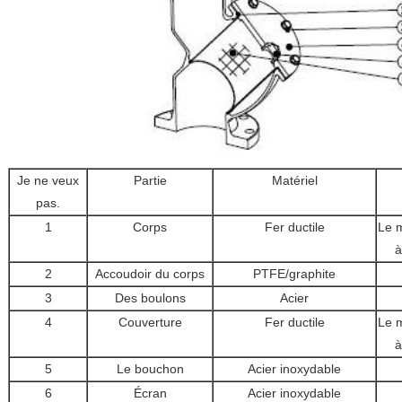
Je ne veux
Partie
Matériel
pas.
1
Corps
Fer ductile
Le m
à
2
Accoudoir du corps
PTFE/graphite
3
Des boulons
Acier
4
Couverture
Fer ductile
Le m
à
5
Le bouchon
Acier inoxydable
6
Écran
Acier inoxydable