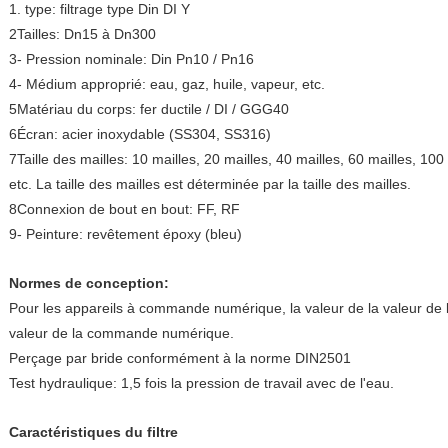
1. type: filtrage type Din DI Y
2Tailles: Dn15 à Dn300
3- Pression nominale: Din Pn10 / Pn16
4- Médium approprié: eau, gaz, huile, vapeur, etc.
5Matériau du corps: fer ductile / DI / GGG40
6Écran: acier inoxydable (SS304, SS316)
7Taille des mailles: 10 mailles, 20 mailles, 40 mailles, 60 mailles, 100
etc. La taille des mailles est déterminée par la taille des mailles.
8Connexion de bout en bout: FF, RF
9- Peinture: revêtement époxy (bleu)
Normes de conception:
Pour les appareils à commande numérique, la valeur de la valeur d
valeur de la commande numérique.
Perçage par bride conformément à la norme DIN2501
Test hydraulique: 1,5 fois la pression de travail avec de l'eau.
Caractéristiques du filtre