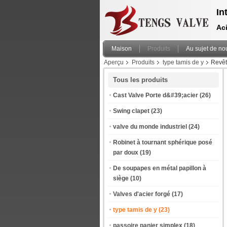
In
Aci
Maison
Produits
Au sujet de no
Aperçu
Produits
type tamis de y
Revêt
Tous les produits
Cast Valve Porte d&#39;acier
(26)
Swing clapet
(23)
valve du monde industriel
(24)
Robinet à tournant sphérique posé
par doux
(19)
De soupapes en métal papillon à
siège
(10)
Valves d'acier forgé
(17)
type tamis de y
(23)
passoire panier simplex
(18)