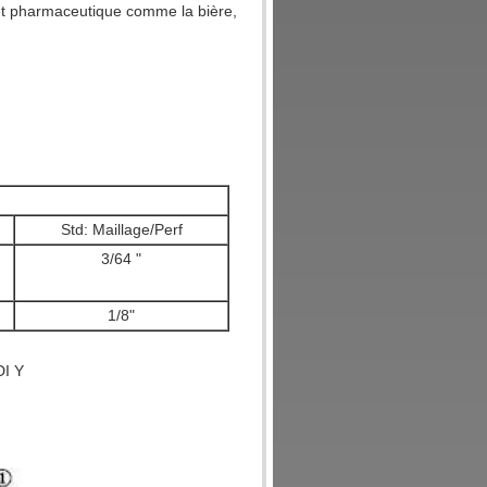
e et pharmaceutique comme la bière,
Std: Maillage/Perf
3/64 "
1/8"
DI Y